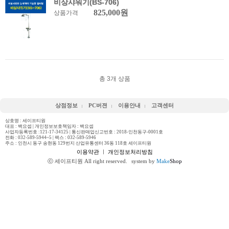
비상샤워기(BS-706)
825,000원
상품가격
총
3
개 상품
상점정보
PC버젼
이용안내
고객센터
상호명 : 세이프티원
대표 : 백요셉 | 개인정보보호책임자 : 백요셉
사업자등록번호 :121-17-34125 | 통신판매업신고번호 : 2018-인천동구-0001호
전화 :
032-589-5944~5
| 팩스 : 032-589-5946
주소 : 인천시 동구 송현동 129번지 산업유통센터 36동 118호 세이프티원
이용약관
ㅣ
개인정보처리방침
ⓒ 세이프티원 All right reserved.
system by
Make
Shop