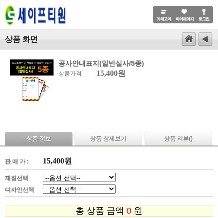
상품 화면
공사안내표지(일반실사/5종)
15,400원
상품가격
상품 정보
상품 상세보기
상품 리뷰(
)
15,400
원
판 매 가 :
재질선택
디자인선택
총 상품 금액
0
원