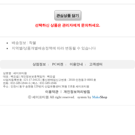
관심상품 담기
선택하신 상품은 관리자에게 문의하세요.
배송정보 : 착불
지역별/상품개별배송정책에 따라 변동될 수 있습니다
상점정보
PC버젼
이용안내
고객센터
상호명 : 세이프티원
대표 : 백요셉 | 개인정보보호책임자 : 백요셉
사업자등록번호 :121-17-34125 | 통신판매업신고번호 : 2018-인천동구-0001호
전화 :
032-589-5944~5
| 팩스 : 032-589-5946
주소 : 인천시 동구 송현동 129번지 산업유통센터 36동 118호 세이프티원
이용약관
ㅣ
개인정보처리방침
ⓒ 세이프티원 All right reserved.
system by
Make
Shop