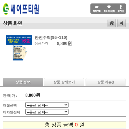
상품 화면
안전수칙(95~110)
8,800원
상품가격
상품 정보
상품 상세보기
상품 리뷰(
)
8,800
원
판 매 가 :
재질선택
디자인선택
총 상품 금액
0
원