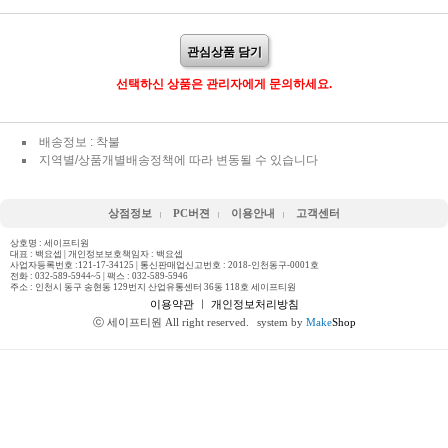
관심상품 담기
선택하신 상품은 관리자에게 문의하세요.
배송정보 : 착불
지역별/상품개별배송정책에 따라 변동될 수 있습니다
상점정보
PC버젼
이용안내
고객센터
상호명 : 세이프티원
대표 : 백요셉 | 개인정보보호책임자 : 백요셉
사업자등록번호 :121-17-34125 | 통신판매업신고번호 : 2018-인천동구-0001호
전화 :
032-589-5944~5
| 팩스 : 032-589-5946
주소 : 인천시 동구 송현동 129번지 산업유통센터 36동 118호 세이프티원
이용약관
ㅣ
개인정보처리방침
ⓒ 세이프티원 All right reserved.
system by
Make
Shop