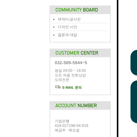
제작/시공사진
디자인 시안
질문과 대답
032-589-5944~5
평일 09:00 ~ 18:00
모든 제품 전화상담
도매전문
E-MAIL 문의
기업은행
418-027198-04-016
예금주 : 백요셉