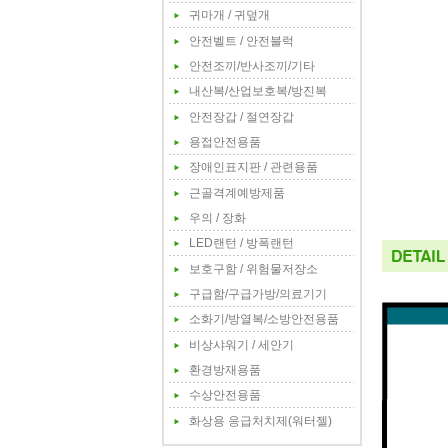
귀마개 / 귀덮개
안전벨트 / 안전블럭
안전조끼/반사조끼/기타
내산복/산업보호복/방진복
안전장갑 / 절연장갑
용접안전용품
장애인표지판 / 관련용품
근골격계예방제품
우의 / 장화
LED랜턴 / 방폭랜턴
보호구함 / 위험물저장소
구급함/구급가방/의료기기
소화기/방열복/소방안전용품
비상샤워기 / 세안기
환경방재용품
수상안전용품
화상용 응급처치제(워터젤)