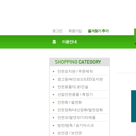
로그인
회원가입
즐겨찾기 추가
홈
이용안내
안전표지판 / 주문제작
경고등/싸인보드/LED표지판
안전용품/도로/건설
산업안전용품 / 측정기
안전화 / 절연화
안전장화/내산장화/절연장화
안전모/절연모/기타제품
방진/방독 / 송기마스크
보안경 / 보안면