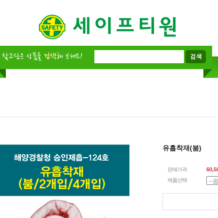
유흡착재(붐)
판매가격
60,5
제품선택