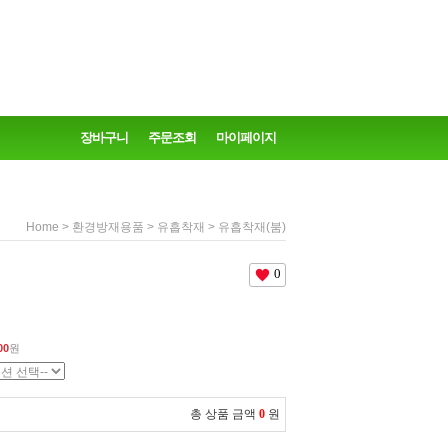
장바구니
주문조회
마이페이지
>
>
> 유흡착재(붐)
Home
환경방재용품
유흡착재
0
00
원
총 상품 금액
0
원