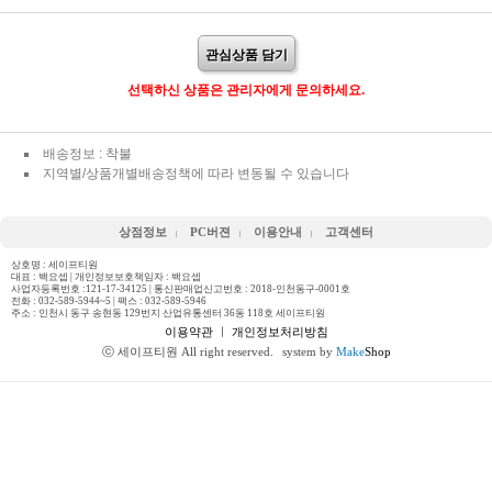
관심상품 담기
선택하신 상품은 관리자에게 문의하세요.
배송정보 : 착불
지역별/상품개별배송정책에 따라 변동될 수 있습니다
상점정보
PC버젼
이용안내
고객센터
상호명 : 세이프티원
대표 : 백요셉 | 개인정보보호책임자 : 백요셉
사업자등록번호 :121-17-34125 | 통신판매업신고번호 : 2018-인천동구-0001호
전화 :
032-589-5944~5
| 팩스 : 032-589-5946
주소 : 인천시 동구 송현동 129번지 산업유통센터 36동 118호 세이프티원
이용약관
ㅣ
개인정보처리방침
ⓒ 세이프티원 All right reserved.
system by
Make
Shop