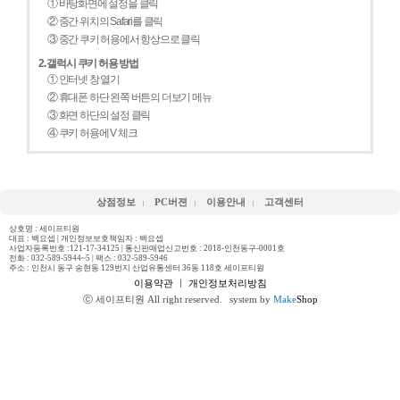
① 바탕화면에 설정을 클릭
② 중간 위치의 Safari를 클릭
③ 중간 쿠키 허용에서 항상으로 클릭
2. 갤럭시 쿠키 허용 방법
① 인터넷 창 열기
② 휴대폰 하단 왼쪽 버튼의 더보기 메뉴
③ 화면 하단의 설정 클릭
④ 쿠키 허용에 V 체크
상점정보
PC버젼
이용안내
고객센터
상호명 : 세이프티원
대표 : 백요셉 | 개인정보보호책임자 : 백요셉
사업자등록번호 :121-17-34125 | 통신판매업신고번호 : 2018-인천동구-0001호
전화 :
032-589-5944~5
| 팩스 : 032-589-5946
주소 : 인천시 동구 송현동 129번지 산업유통센터 36동 118호 세이프티원
이용약관
ㅣ
개인정보처리방침
ⓒ 세이프티원 All right reserved.
system by
Make
Shop