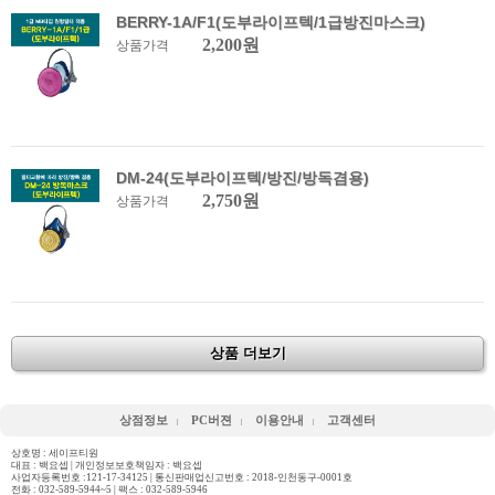
BERRY-1A/F1(도부라이프텍/1급방진마스크)
2,200원
상품가격
DM-24(도부라이프텍/방진/방독겸용)
2,750원
상품가격
상품 더보기
상점정보
PC버젼
이용안내
고객센터
상호명 : 세이프티원
대표 : 백요셉 | 개인정보보호책임자 : 백요셉
사업자등록번호 :121-17-34125 | 통신판매업신고번호 : 2018-인천동구-0001호
전화 :
032-589-5944~5
| 팩스 : 032-589-5946